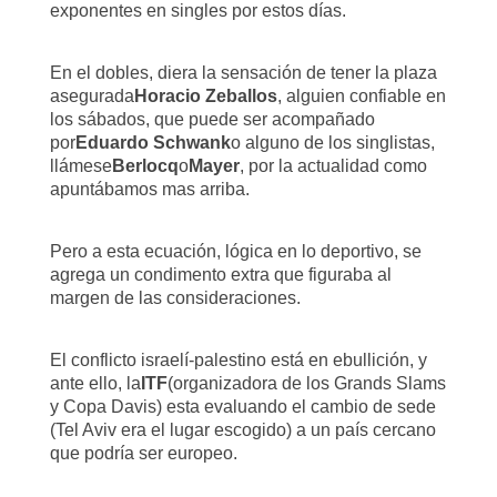
exponentes en singles por estos días.
En el dobles, diera la sensación de tener la plaza
asegurada
Horacio Zeballos
, alguien confiable en
los sábados, que puede ser acompañado
por
Eduardo Schwank
o alguno de los singlistas,
llámese
Berlocq
o
Mayer
, por la actualidad como
apuntábamos mas arriba.
Pero a esta ecuación, lógica en lo deportivo, se
agrega un condimento extra que figuraba al
margen de las consideraciones.
El conflicto israelí-palestino está en ebullición, y
ante ello, la
ITF
(organizadora de los Grands Slams
y Copa Davis) esta evaluando el cambio de sede
(Tel Aviv era el lugar escogido) a un país cercano
que podría ser europeo.