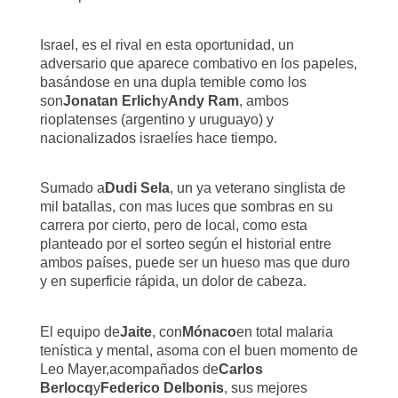
Israel, es el rival en esta oportunidad, un
adversario que aparece combativo en los papeles,
basándose en una dupla temible como los
son
Jonatan Erlich
y
Andy Ram
, ambos
rioplatenses (argentino y uruguayo) y
nacionalizados israelíes hace tiempo.
Sumado a
Dudi Sela
, un ya veterano singlista de
mil batallas, con mas luces que sombras en su
carrera por cierto, pero de local, como esta
planteado por el sorteo según el historial entre
ambos países, puede ser un hueso mas que duro
y en superficie rápida, un dolor de cabeza.
El equipo de
Jaite
, con
Mónaco
en total malaria
tenística y mental, asoma con el buen momento de
Leo Mayer,acompañados de
Carlos
Berlocq
y
Federico Delbonis
, sus mejores