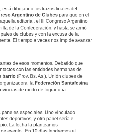
 está dibujando los trazos finales del
reso Argentino de Clubes
para que en el
ella editorial, el III
Congreso Argentino
illa de la Confederación, y hasta
se armó
ipales de clubes y con la excusa de la
nente. El tiempo a veces nos impide avanzar
rogantes de esos momentos. Debatido que
ontactos
con las entidades hermanas de
 barrio
(Prov. Bs. As.), Unión clubes de
-organizadora, la
Federación Santafesina
Provincias de modo de
lograr una
paneles especiales. Uno vinculado
entes deportivos,
y otro panel sería el
pio. La fecha la planteamos
o de
evento. En 10 días tendremos el