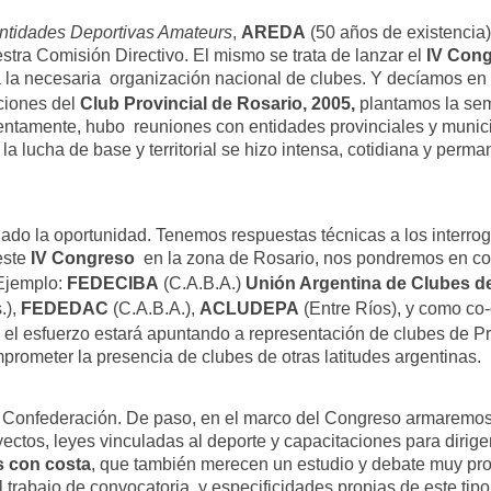
ntidades Deportivas Amateurs
,
AREDA
(50 años de existencia),
stra Comisión Directivo. El mismo se trata de lanzar el
IV Cong
a la
necesaria organización nacional de clubes. Y decíamos en aqu
aciones del
Club
Provincial de Rosario, 2005,
plantamos la sem
lentamente, hubo reuniones
con entidades provinciales y munic
la lucha de base y territorial se hizo intensa,
cotidiana y perma
gado la oportunidad. Tenemos respuestas
técnicas a los inter
 este
IV Congreso
en la zona de Rosario, nos pondremos en c
 Ejemplo:
FEDECIBA
(C.A.B.A.)
Unión Argentina de Clubes de
.),
FEDEDAC
(C.A.B.A.),
ACLUDEPA
(Entre Ríos), y como co
o el esfuerzo estará apuntando a representación de clubes de 
mprometer la presencia de clubes
de otras latitudes argentinas.
la Confederación. De paso, en el marco del
Congreso armaremos 
ectos, leyes vinculadas al deporte y capacitaciones para dirig
s con costa
, que también
merecen un estudio y debate muy pro
el trabajo de convocatoria y especificidades propias de este tip