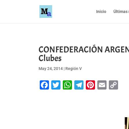
Inicio
Últimas 
CONFEDERACIÓN ARGENTIN
Clubes
May 24, 2014
|
Región V
Facebook
Twitter
WhatsApp
Telegram
Pinteres
Emai
Co
Li