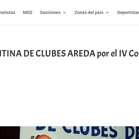
noticias
MSD
Secciones
Zonas del país
Deportista
A DE CLUBES AREDA por el IV Cong
t
l
py
nk