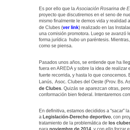
Es por ello que la
Asociación Rosarina de E
proyecto que discutiremos en el seno de nue
mismo finalmente le demos vida y realidad 
de Clubes (
ver link
) realizado en las Instal
una comisión promotora. Luego se avanzó 
forma
jurídica hubo un paréntesis. Mientras, 
como se piensa.
Pasados unos años, se entiende que ha lle
fuera en AREDA y sobre
la idea de realizar
fuerte recorrida, y hasta lo que conocemos.
Lanús, Asoc. Clubes del Oeste (Prov. Bs. As
de Clubes
. Quizás se aparezcan otras, per
conformación bien federal. Intentaremos co
En definitiva, estamos decididos a “sacar” 
a
Legislación-Derecho deportivo
,
con proy
tratamiento de la problemática de
los clube
para
noviembre de 2014
,
y con ello forzar 