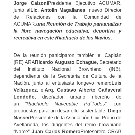
Jorge Calzoni
Presidente Ejecutivo ACUMAR,
junto al
Lic. Antolín Magallanes
, nuevo Director
de Relaciones con la Comunidad de
ACUMAR,
una Reunión de Trabajo para
analizar
la libre navegación educativa, deportiva y
recreativa en este Riachuelo de los Navíos
.
De la reunión participaron también el Capitán
(RE) ARA
Ricardo Augusto Echagüe
, Secretario
del Instituto Nacional Browniano (INB),
dependiente de la Secretaria de Cultura de la
Nación, junto al entusiasta longevo remero
Luís
Velázquez
, el
Arq. Gustavo Alberto Cañaveral
Londoño
, diseñador urbano ribereño de
un
“Riachuelo Navegable Pa´Todos”,
con
propuestas para un desarrollo sustentable,
Diego
Nasser
Presidente de la Asociación Civil Probo de
Avellaneda, los dirigentes del remo browniano
“Ñame”
Juan Carlos Romero
Protesorero CRAB