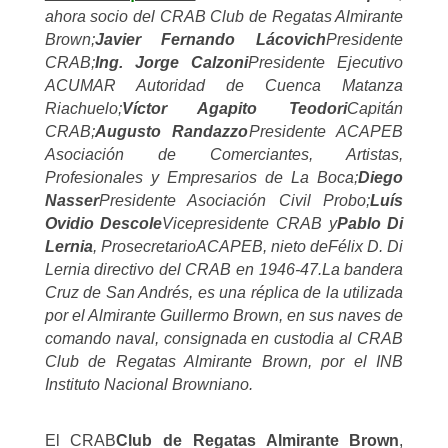
ahora socio del CRAB Club de Regatas Almirante
Brown;
Javier Fernando Lácovich
Presidente
CRAB;
Ing. Jorge Calzoni
Presidente Ejecutivo
ACUMAR Autoridad de Cuenca Matanza
Riachuelo;
Víctor Agapito Teodori
Capitán
CRAB;
Augusto Randazzo
Presidente ACAPEB
Asociación de Comerciantes, Artistas,
Profesionales y Empresarios de La Boca;
Diego
Nasser
Presidente Asociación Civil Probo;
Luís
Ovidio Descole
Vicepresidente CRAB y
Pablo Di
Lernia
,
Prosecretario
ACAPEB, nieto de
Félix D. Di
Lernia directivo del CRAB en 1946-47.La bandera
Cruz de San Andrés, es una réplica de la utilizada
por el Almirante Guillermo Brown, en sus naves de
comando naval, consignada en custodia al CRAB
Club de Regatas Almirante Brown, por el INB
Instituto Nacional Browniano.
El CRAB
Club de Regatas Almirante Brown
,