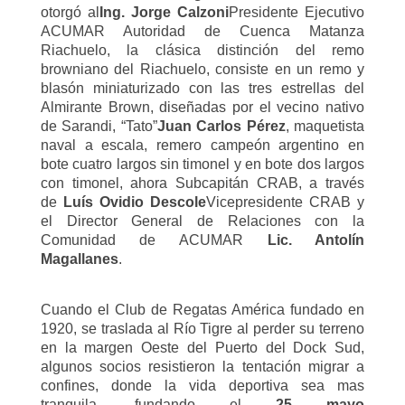
otorgó al
Ing. Jorge Calzoni
Presidente Ejecutivo
ACUMAR Autoridad de Cuenca Matanza
Riachuelo, la clásica distinción del remo
browniano del Riachuelo, consiste en un remo y
blasón miniaturizado con las tres estrellas del
Almirante Brown, diseñadas por el vecino nativo
de Sarandi, “Tato”
Juan Carlos Pérez
, maquetista
naval a escala, remero campeón argentino en
bote cuatro largos sin timonel y en bote dos largos
con timonel, ahora Subcapitán CRAB, a través
de
Luís Ovidio Descole
Vicepresidente CRAB y
el Director General de Relaciones con la
Comunidad de ACUMAR
Lic. Antolín
Magallanes
.
Cuando el Club de Regatas América fundado en
1920, se traslada al Río Tigre al perder su terreno
en la margen Oeste del Puerto del Dock Sud,
algunos socios resistieron la tentación migrar a
confines, donde la vida deportiva sea mas
tranquila, fundando el
25 mayo