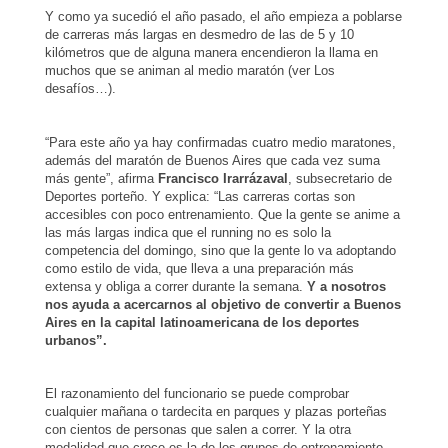
Y como ya sucedió el año pasado, el año empieza a poblarse
de carreras más largas en desmedro de las de 5 y 10
kilómetros que de alguna manera encendieron la llama en
muchos que se animan al medio maratón (ver Los
desafíos…).
“Para este año ya hay confirmadas cuatro medio maratones,
además del maratón de Buenos Aires que cada vez suma
más gente”, afirma
Francisco Irarrázaval
, subsecretario de
Deportes porteño. Y explica: “Las carreras cortas son
accesibles con poco entrenamiento. Que la gente se anime a
las más largas indica que el running no es solo la
competencia del domingo, sino que la gente lo va adoptando
como estilo de vida, que lleva a una preparación más
extensa y obliga a correr durante la semana.
Y a nosotros
nos ayuda a acercarnos al objetivo de convertir a Buenos
Aires en la capital latinoamericana de los deportes
urbanos”.
El razonamiento del funcionario se puede comprobar
cualquier mañana o tardecita en parques y plazas porteñas
con cientos de personas que salen a correr. Y la otra
modalidad que crece es la de los grupos de entrenamiento.