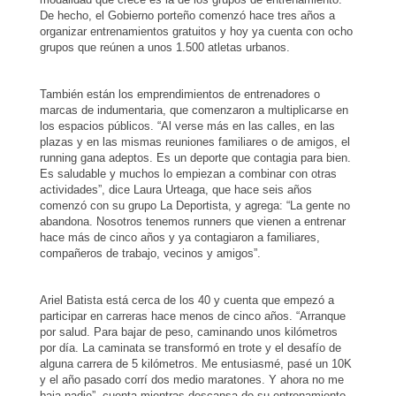
De hecho, el Gobierno porteño comenzó hace tres años a
organizar entrenamientos gratuitos y hoy ya cuenta con ocho
grupos que reúnen a unos 1.500 atletas urbanos.
También están los emprendimientos de entrenadores o
marcas de indumentaria, que comenzaron a multiplicarse en
los espacios públicos. “Al verse más en las calles, en las
plazas y en las mismas reuniones familiares o de amigos, el
running gana adeptos. Es un deporte que contagia para bien.
Es saludable y muchos lo empiezan a combinar con otras
actividades”, dice Laura Urteaga, que hace seis años
comenzó con su grupo La Deportista, y agrega: “La gente no
abandona. Nosotros tenemos runners que vienen a entrenar
hace más de cinco años y ya contagiaron a familiares,
compañeros de trabajo, vecinos y amigos”.
Ariel Batista está cerca de los 40 y cuenta que empezó a
participar en carreras hace menos de cinco años. “Arranque
por salud. Para bajar de peso, caminando unos kilómetros
por día. La caminata se transformó en trote y el desafío de
alguna carrera de 5 kilómetros. Me entusiasmé, pasé un 10K
y el año pasado corrí dos medio maratones. Y ahora no me
baja nadie”, cuenta mientras descansa de su entrenamiento