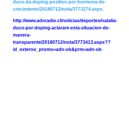
duco-da-doping-positivo-por-hormona-de-
crecimiento/20180712/nota/3773274.aspx.
http://www.adnradio.cl/noticias/deportes/natalia-
duco-por-doping-aclarare-esta-situacion-de-
manera-
transparente/20180712/nota/3773413.aspx??
id_externo_promo=adn-ob&prm=adn-ob