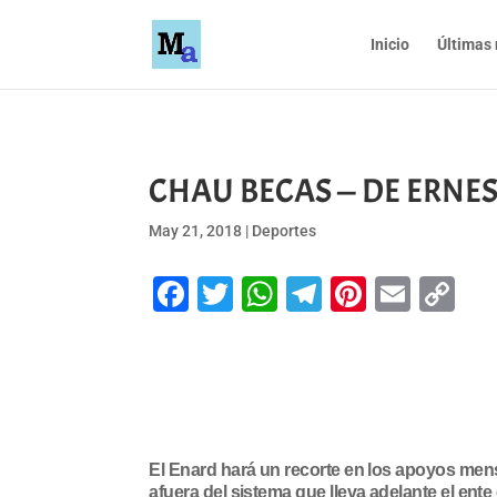
Inicio
Últimas 
CHAU BECAS — DE ERNES
May 21, 2018
|
Deportes
Facebook
Twitter
WhatsApp
Telegram
Pinteres
Emai
Co
Li
El Enard hará un recorte en los apoyos mensu
afuera del sistema que lleva adelante el ent