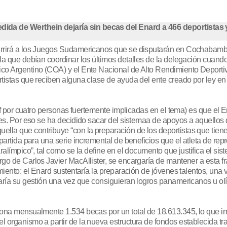
dida de Werthein dejaría sin becas del Enard a 466 deportistas 
rrirá a los Juegos Sudamericanos que se disputarán en Cochabamba, 
 la que debían coordinar los últimos detalles de la delegación cu
co Argentino (COA) y el Ente Nacional de Alto Rendimiento Deportivo
tistas que reciben alguna clase de ayuda del ente creado por ley en
ff por cuatro personas fuertemente implicadas en el tema) es que el En
tes. Por eso se ha decidido sacar del sistemaa de apoyos a aquellos
la que contribuye “con la preparación de los deportistas que tienen
partida para una serie incremental de beneficios que el atleta de re
ralímpico”, tal como se la define en el documento que justifica el si
rgo de Carlos Javier MacAllister, se encargaría de mantener a esta 
imiento: el Enard sustentaría la preparación de jóvenes talentos, un
maría su gestión una vez que consiguieran logros panamericanos u ol
bona mensualmente 1.534 becas por un total de 18.613.345, lo que i
 organismo a partir de la nueva estructura de fondos establecida tra