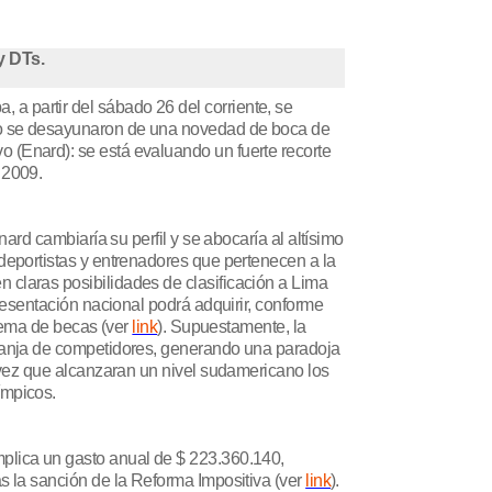
y DTs.
a partir del sábado 26 del corriente, se
ando se desayunaron de una novedad de boca de
 (Enard): se está evaluando un fuerte recorte
 2009.
ard cambiaría su perfil y se abocaría al altísimo
 deportistas y entrenadores que pertenecen a la
 claras posibilidades de clasificación a Lima
presentación nacional podrá adquirir, conforme
stema de becas (ver
link
). Supuestamente, la
franja de competidores, generando una paradoja
a vez que alcanzaran un nivel sudamericano los
ímpicos.
mplica un gasto anual de $ 223.360.140,
s la sanción de la Reforma Impositiva (ver
link
).