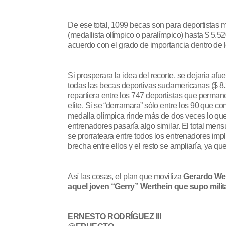
De ese total, 1099 becas son para deportistas m
(medallista olímpico o paralímpico) hasta $ 5.52
acuerdo con el grado de importancia dentro de l
Si prosperara la idea del recorte, se dejaría af
todas las becas deportivas sudamericanas ($ 8.
repartiera entre los 747 deportistas que perman
elite. Si se “derramara” sólo entre los 90 que 
medalla olímpica rinde más de dos veces lo que
entrenadores pasaría algo similar. El total mens
se prorrateara entre todos los entrenadores impl
brecha entre ellos y el resto se ampliaría, ya q
Así las cosas, el plan que moviliza
Gerardo Wer
aquel joven “Gerry” Werthein que supo milit
ERNESTO RODRÍGUEZ III