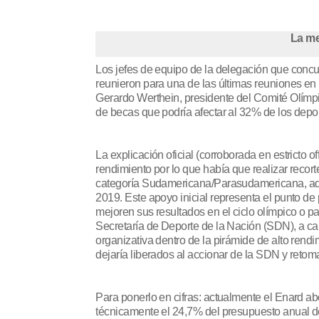
La me
Los jefes de equipo de la delegación que concu
reunieron para una de las últimas reuniones en
Gerardo Werthein, presidente del Comité Olímpi
de becas que podría afectar al 32% de los depor
La explicación oficial (corroborada en estricto o
rendimiento por lo que había que realizar recor
categoría Sudamericana/Parasudamericana, aquel
2019. Este apoyo inicial representa el punto de 
mejoren sus resultados en el ciclo olímpico o pa
Secretaría de Deporte de la Nación (SDN), a ca
organizativa dentro de la pirámide de alto rend
dejaría liberados al accionar de la SDN y reto
Para ponerlo en cifras: actualmente el Enard a
técnicamente el 24,7% del presupuesto anual del