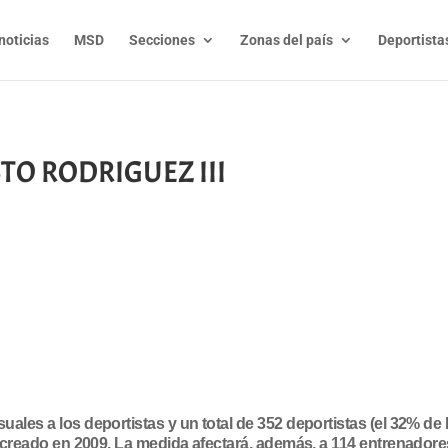
noticias
MSD
Secciones
Zonas del país
Deportista
TO RODRIGUEZ III
t
l
py
nk
ales a los deportistas y un total de 352 deportistas (el 32% d
e creado en 2009. La medida afectará, además, a 114 entrenadore