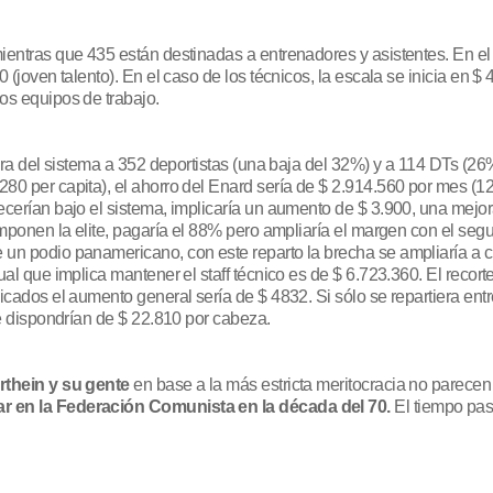
ientras que 435 están destinadas a entrenadores y asistentes. En el
0 (joven talento). En el caso de los técnicos, la escala se inicia en
os equipos de trabajo.
uera del sistema a 352 deportistas (una baja del 32%) y a 114 DTs (26
280 per capita), el ahorro del Enard sería de $ 2.914.560 por mes (
ecerían bajo el sistema, implicaría un aumento de $ 3.900, una mejor
componen la elite, pagaría el 88% pero ampliaría el margen con el s
 un podio panamericano, con este reparto la brecha se ampliaría a c
ual que implica mantener el staff técnico es de $ 6.723.360. El recor
icados el aumento general sería de $ 4832. Si sólo se repartiera entre
ue dispondrían de $ 22.810 por cabeza.
thein y su gente
en base a la más estricta meritocracia no parece
ar en la Federación Comunista en la década del 70.
El tiempo p