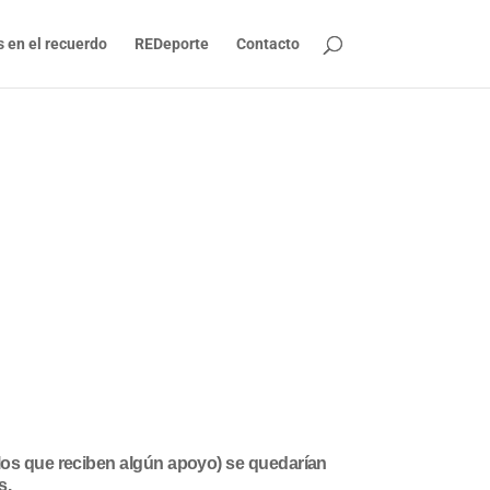
s en el recuerdo
REDeporte
Contacto
e los que reciben algún apoyo) se quedarían
s.