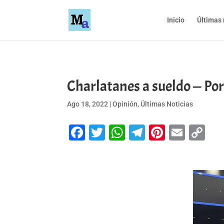
Inicio
Últimas 
Charlatanes a sueldo — Por
Ago 18, 2022
|
Opinión
,
Últimas Noticias
Facebook
Twitter
WhatsApp
Telegram
Pinteres
Emai
Co
Li