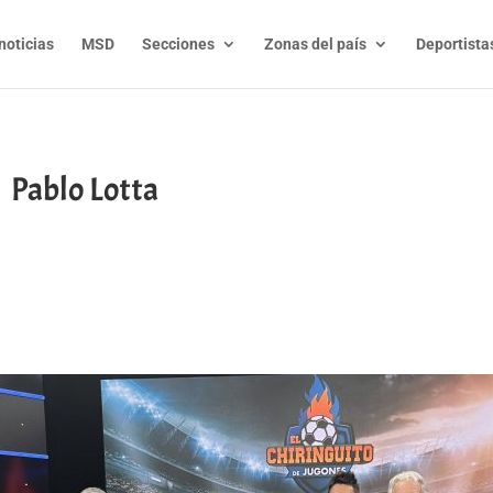
noticias
MSD
Secciones
Zonas del país
Deportista
 Pablo Lotta
t
l
py
nk