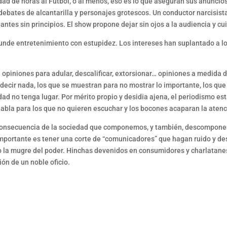
dad de horas al Fútbol, o al menos, eso es lo que aseguran sus anuncio
 debates de alcantarilla y personajes grotescos. Un conductor narcisist
iantes sin principios. El show propone dejar sin ojos a la audiencia y c
unde entretenimiento con estupidez. Los intereses han suplantado a lo
opiniones para adular, descalificar, extorsionar… opiniones a medida d
 decir nada, los que se muestran para no mostrar lo importante, los qu
ad no tenga lugar. Por mérito propio y desidia ajena, el periodismo es
 habla para los que no quieren escuchar y los bocones acaparan la atenc
 consecuencia de la sociedad que componemos, y también, descomponemos
portante es tener una corte de “comunicadores” que hagan ruido y desvir
o la mugre del poder. Hinchas devenidos en consumidores y charlatanes
ión de un noble oficio.