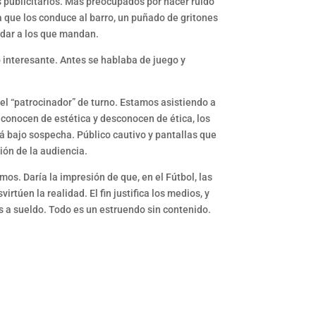
s publicitarios. Más preocupados por hacer ruido
a que los conduce al barro, un puñado de gritones
uidar a los que mandan.
 interesante. Antes se hablaba de juego y
el “patrocinador” de turno. Estamos asistiendo a
e conocen de estética y desconocen de ética, los
tá bajo sospecha. Público cautivo y pantallas que
ión de la audiencia.
. Daría la impresión de que, en el Fútbol, las
túen la realidad. El fin justifica los medios, y
 a sueldo. Todo es un estruendo sin contenido.