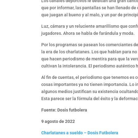
Los canales deportivos le dedican una gran canti
que por informar, las pantallas se han llenado de
que juegan al bueno y al malo, y un par de princip
Luz, cámara y un reluciente amarillismo que conf
jugadores. Ahora se habla de farándula y moda.
Por los programas se pasean los comerciantes de 
la era de los charlatanes. Los que hablan para no
que hacen periodismo de mentira para que la verd
cultivan la intolerancia. El periodismo auténtico
Al fin de cuentas, el periodismo que tenemos es
cosas importantes ya no tienen importancia. Lo im
algunos medios justifican su existencia ocultand
Esta parece ser la fórmula del éxito y la deformac
Fuente: Dosis futbolera
9 agosto de 2022
Charlatanes a sueldo – Dosis Futbolera