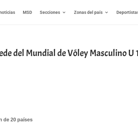
noticias
MSD
Secciones
Zonas del país
Deportista
ede del Mundial de Vóley Masculino U 
t
l
py
nk
ón de 20 países