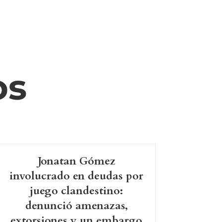
os
Jonatan Gómez
involucrado en deudas por
juego clandestino:
denunció amenazas,
extorsiones y un embargo