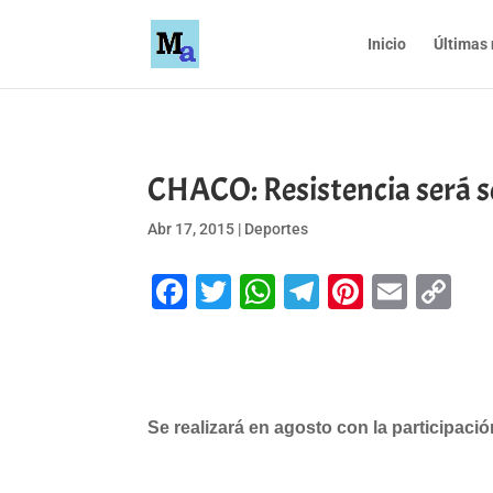
Inicio
Últimas 
CHACO: Resistencia será s
Abr 17, 2015
|
Deportes
Facebook
Twitter
WhatsApp
Telegram
Pinteres
Emai
Co
Li
Se realizará en agosto con la participaci