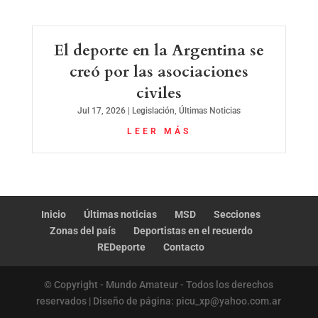
El deporte en la Argentina se
creó por las asociaciones
civiles
Jul 17, 2026
|
Legislación
,
Últimas Noticias
LEER MÁS
Inicio
Últimas noticias
MSD
Secciones
Zonas del país
Deportistas en el recuerdo
REDeporte
Contacto
© Copyright - Mundo Amateur - Todos los derechos
reservados | Diseño de página: picu_xp@yahoo.com.ar