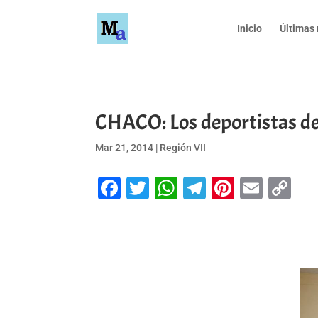
Inicio
Últimas 
CHACO: Los deportistas de 
Mar 21, 2014
|
Región VII
Facebook
Twitter
WhatsApp
Telegram
Pinteres
Emai
Co
Li