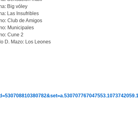
na: Big vóley
na: Las Insufribles
lino: Club de Amigos
ino: Municipales
ino: Cune 2
aldo D. Mazo: Los Leones
bid=530708810380782&set=a.530707767047553.1073742059.