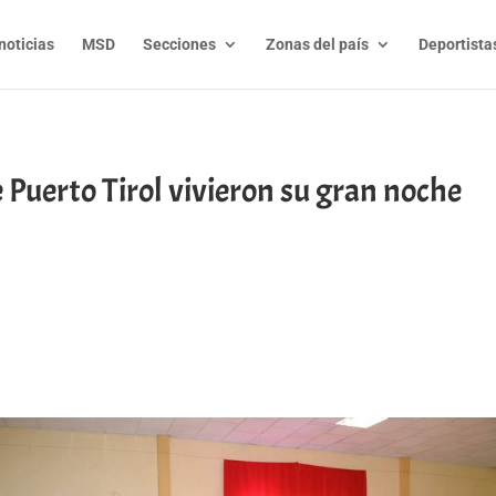
noticias
MSD
Secciones
Zonas del país
Deportista
Puerto Tirol vivieron su gran noche
t
l
py
nk