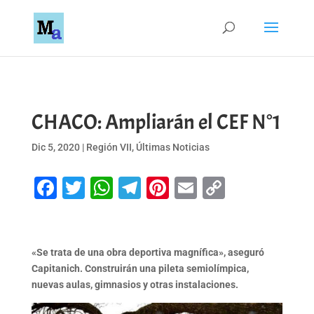
CHACO: Ampliarán el CEF N°1
Dic 5, 2020
|
Región VII
,
Últimas Noticias
Facebook
Twitter
WhatsApp
Telegram
Pinterest
Email
Copy
Link
«Se trata de una obra deportiva magnífica», aseguró
Capitanich. Construirán una pileta semiolímpica,
nuevas aulas, gimnasios y otras instalaciones.