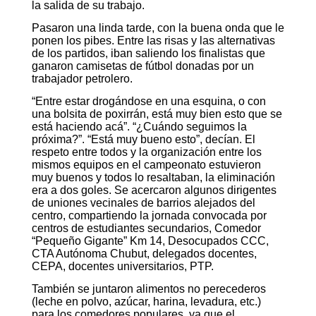
la salida de su trabajo.
Pasaron una linda tarde, con la buena onda que le
ponen los pibes. Entre las risas y las alternativas
de los partidos, iban saliendo los finalistas que
ganaron camisetas de fútbol donadas por un
trabajador petrolero.
“Entre estar drogándose en una esquina, o con
una bolsita de poxirrán, está muy bien esto que se
está haciendo acá”. “¿Cuándo seguimos la
próxima?”. “Está muy bueno esto”, decían. El
respeto entre todos y la organización entre los
mismos equipos en el campeonato estuvieron
muy buenos y todos lo resaltaban, la eliminación
era a dos goles. Se acercaron algunos dirigentes
de uniones vecinales de barrios alejados del
centro, compartiendo la jornada convocada por
centros de estudiantes secundarios, Comedor
“Pequeño Gigante” Km 14, Desocupados CCC,
CTA Autónoma Chubut, delegados docentes,
CEPA, docentes universitarios, PTP.
También se juntaron alimentos no perecederos
(leche en polvo, azúcar, harina, levadura, etc.)
para los comedores populares, ya que el