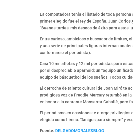
La computadora tenía el listado de toda persona 
primer elegido fue el rey de España, Juan Carlos
“Buenas tardes, mis deseos de éxito para estos ju
Entre curioso, ambicioso y buscador de límites, 
y una serie de principales figuras internacionale
conformarse el periodista).
Casi 10 mil atletas y 12 mil periodistas para est
por el despreciable aparheid; un “equipo unificad
equipo de básquetbol de los sueños. Todos cuidad
El derroche de talento cultural de Joan Miró te a
prodigiosa voz de Freddie Mercury retumbó en la 
en honor a la cantante Monserrat Caballé, pero fal
El periodismo en ocasiones te otorga privilegios
elegida como himno: “Amigos para siempre” y escri
Fuente:
DELGADOMORALESBLOG