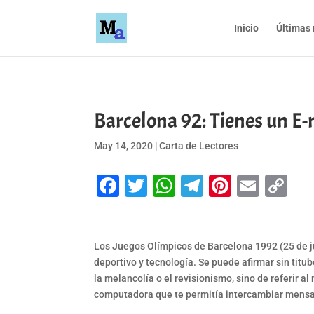
Inicio
Últimas 
Barcelona 92: Tienes un
May 14, 2020
|
Carta de Lectores
Facebook
Twitter
WhatsApp
Telegram
Pinteres
Emai
Co
Li
Los Juegos Olímpicos de Barcelona 1992 (25 de jul
deportivo y tecnología. Se puede afirmar sin titube
la melancolía o el revisionismo, sino de referir 
computadora que te permitía intercambiar mensaje