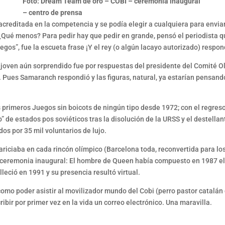
Foto: Dream Team de oro – COBI – ceremonia inaugural
– centro de prensa
acreditada en la competencia y se podía elegir a cualquiera para envi
 ¿Qué menos? Para pedir hay que pedir en grande, pensó el periodista q
egos”, fue la escueta frase ¡Y el rey (o algún lacayo autorizado) respo
el joven aún sorprendido fue por respuestas del presidente del Comité
s. Pues Samaranch respondió y las figuras, natural, ya estarían pensan
os primeros Juegos sin boicots de ningún tipo desde 1972; con el regre
o” de estados pos soviéticos tras la disolución de la URSS y el destel
os por 35 mil voluntarios de lujo.
cariciaba en cada rincón olímpico (Barcelona toda, reconvertida para l
ceremonia inaugural: El hombre de Queen había compuesto en 1987 el te
leció en 1991 y su presencia resultó virtual.
 como poder asistir al movilizador mundo del Cobi (perro pastor catalá
bir por primer vez en la vida un correo electrónico. Una maravilla.