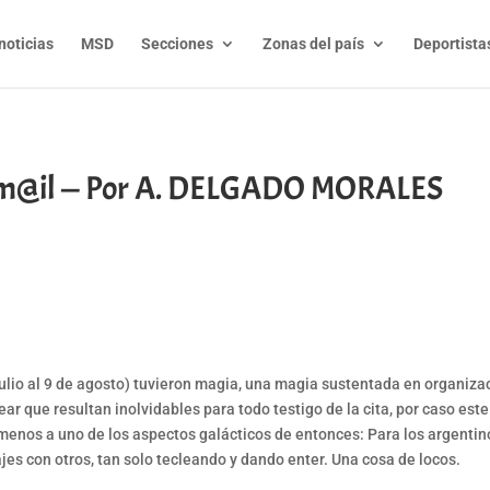
noticias
MSD
Secciones
Zonas del país
Deportista
 E-m@il — Por A. DELGADO MORALES
t
l
py
nk
io al 9 de agosto) tuvieron magia, una magia sustentada en organizació
ar que resultan inolvidables para todo testigo de la cita, por caso este 
al menos a uno de los aspectos galácticos de entonces: Para los argenti
s con otros, tan solo tecleando y dando enter. Una cosa de locos.