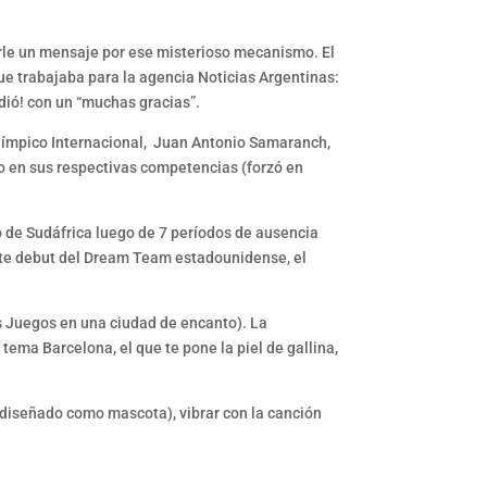
arle un mensaje por ese misterioso mecanismo. El
ue trabajaba para la agencia Noticias Argentinas:
ndió! con un “muchas gracias”.
 Olímpico Internacional, Juan Antonio Samaranch,
do en sus respectivas competencias (forzó en
so de Sudáfrica luego de 7 períodos de ausencia
lante debut del Dream Team estadounidense, el
os Juegos en una ciudad de encanto). La
ma Barcelona, el que te pone la piel de gallina,
n diseñado como mascota), vibrar con la canción