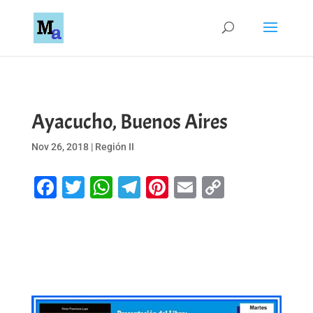
Ayacucho, Buenos Aires
Nov 26, 2018
|
Región II
Facebook
Twitter
WhatsApp
Telegram
Pinterest
Email
Copy
Link