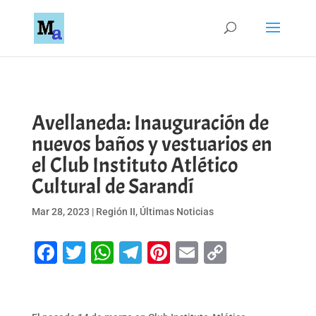
Avellaneda: Inauguración de
nuevos baños y vestuarios en
el Club Instituto Atlético
Cultural de Sarandí
Mar 28, 2023
|
Región II
,
Últimas Noticias
Facebook
Twitter
WhatsApp
Telegram
Pinterest
Email
Copy
Link