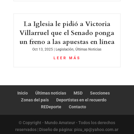
La Iglesia le pidió a Victoria
Villarruel que el Senado ponga
un freno a las apuestas en línea
Oct 13, 2025
|
Legislación
,
Últimas Noticias
LEER MÁS
Inicio
Últimas noticias
MSD
Secciones
Zonas del país
Deportistas en el recuerdo
REDeporte
Contacto
© Copyright - Mundo Amateur - Todos los derechos
reservados | Diseño de página: picu_xp@yahoo.com.ar