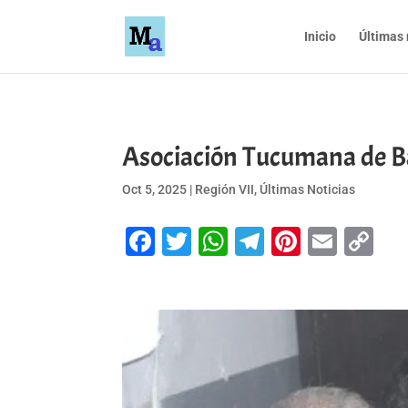
Inicio
Últimas 
Asociación Tucumana de
Oct 5, 2025
|
Región VII
,
Últimas Noticias
Facebook
Twitter
WhatsApp
Telegram
Pinteres
Emai
Co
Li