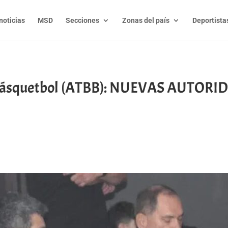
noticias
MSD
Secciones
Zonas del país
Deportista
 Básquetbol (ATBB): NUEVAS AUTOR
t
l
py
nk