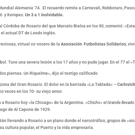
undial Alemania´74. El recuerdo remite a Carnevali, Rebbotaro, Pascuti
rti y Kempes.
Un 3 a 1 inolvidable.
l Córdoba de Rosario del que Marcelo Bielsa en los 90, comentó: «Estan
 el actual DT de Leeds inglés.
eciosas, virtual co-vocero de la
Asociación Futbolistas Solidarios,
vivi
ol. Tuve una severa lesión a los 17 años y no pude jugar. En el 77 el «T
dos piernas. Un Riquelme», dijo el testigo calificado
zona del Gran Rosario. El dolor en la barriada «La Tablada» –
Carlovic
s veces en los 70- su viejo amor.
n a Rosario hoy «la Chicago» de la Argentina.
«Chicho» el Grande llevado 
icago de Al Capone de 1929.
tán llevando a Rosario a un plano donde el narcotráfico, grupos de «si
su cultura popular, el Puerto y la vida empresaria.