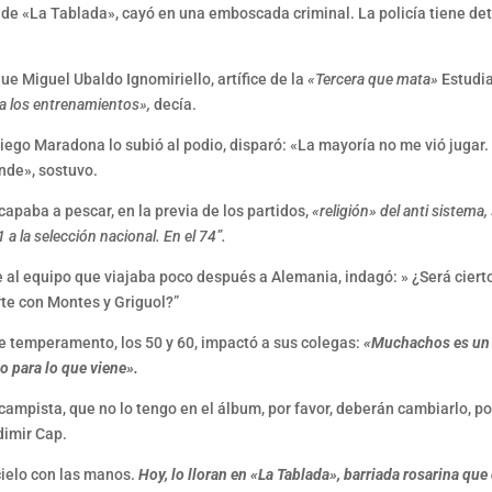
o» de «La Tablada», cayó en una emboscada criminal. La policía tiene 
e Miguel Ubaldo Ignomiriello, artífice de la
«Tercera que mata»
Estudia
e a los entrenamientos»,
decía.
iego Maradona lo subió al podio, disparó: «La mayoría no me vió jugar. 
ande», sostuvo.
apaba a pescar, en la previa de los partidos,
«religión» del anti sistem
a la selección nacional. En el 74”.
 al equipo que viajaba poco después a Alemania, indagó: » ¿Será ciert
rte con Montes y Griguol?”
de temperamento, los 50 y 60, impactó a sus colegas:
«Muchachos es un 
o para lo que viene».
ampista, que no lo tengo en el álbum, por favor, deberán cambiarlo, po
dimir Cap.
cielo con las manos.
Hoy, lo lloran en «La Tablada», barriada rosarina qu