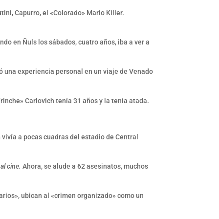
ni, Capurro, el «Colorado» Mario Killer.
do en Ñuls los sábados, cuatro años, iba a ver a
ó una experiencia personal en un viaje de Venado
rinche» Carlovich tenía 31 años y la tenía atada.
h
vivía a pocas cuadras del estadio de Central
al cine.
Ahora, se alude a 62 asesinatos, muchos
carios», ubican al «crimen organizado» como un