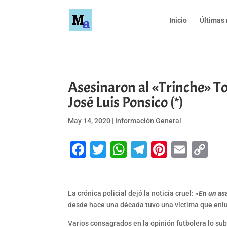
Inicio
Últimas 
Asesinaron al «Trinche» To
José Luis Ponsico (*)
May 14, 2020
|
Información General
Facebook
Twitter
WhatsApp
Telegram
Pinteres
Emai
Co
Li
La crónica policial dejó la noticia cruel:
«En un asa
desde hace una década tuvo una víctima que enlut
Varios consagrados en la opinión futbolera lo sub