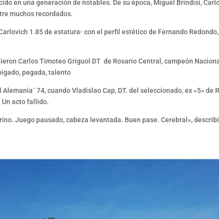
nacido en una generación de notables. De su época, Miguel Brindisi, Ca
ntre muchos recordados.
-Carlovich 1.85 de estatura- con el perfil estético de Fernando Redondo, 
gieron Carlos Timoteo Griguol DT de Rosario Central, campeón Naciona
pigado, pegada, talento
l Alemania´ 74, cuando Vladislao Cap, DT. del seleccionado, ex «5» de Ra
 Un acto fallido.
rino. Juego pausado, cabeza levantada. Buen pase. Cerebral», describi