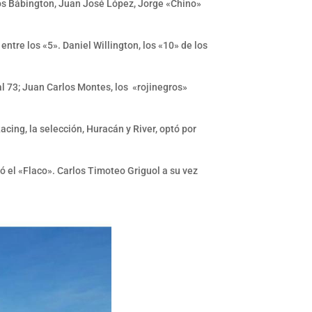
rlos Bábington, Juan José López, Jorge «Chino»
entre los «5». Daniel Willington, los «10» de los
l 73; Juan Carlos Montes, los «rojinegros»
cing, la selección, Huracán y River, optó por
ó el «Flaco». Carlos Timoteo Griguol a su vez