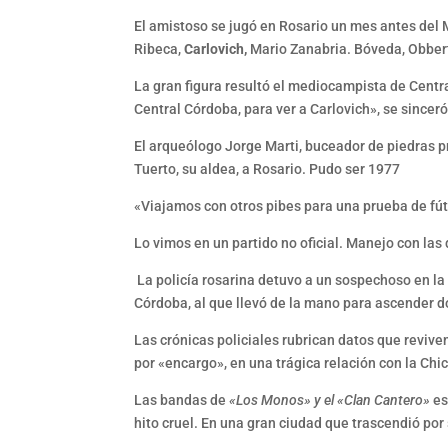
El amistoso se jugó en Rosario un mes antes del M
Ribeca,
Carlovich,
Mario Zanabria. Bóveda, Obbe
La gran figura resultó el mediocampista de Centra
Central Córdoba, para ver a Carlovich», se sinceró
El arqueólogo Jorge Marti, buceador de piedras pr
Tuerto, su aldea, a Rosario. Pudo ser 1977
«Viajamos con otros pibes para una prueba de fútb
Lo vimos en un partido no oficial. Manejo con las 
La policía rosarina detuvo a un sospechoso en la 
Córdoba, al que llevó de la mano para ascender do
Las crónicas policiales rubrican datos que revive
por «encargo», en una trágica relación con la Ch
Las bandas de
«Los Monos» y el «Clan Cantero»
es
hito cruel. En una gran ciudad que trascendió por 