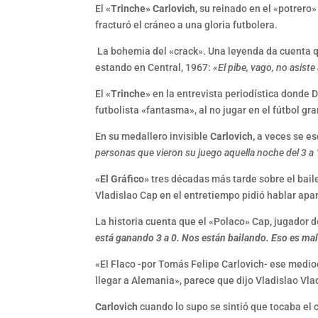
El
«Trinche» Carlovich
, su reinado en el «potrer
fracturó el cráneo a una gloria futbolera.
La bohemia del «crack». Una leyenda da cuenta qu
estando en Central, 1967:
«El pibe, vago, no asist
El
«Trinche»
en la entrevista periodística donde D
futbolista «fantasma», al no jugar en el fútbol gr
En su medallero invisible
Carlovich,
a veces se esc
personas que vieron su juego aquella noche del 3 a 1 
«El Gráfico»
tres décadas más tarde sobre el baile
Vladislao Cap en el entretiempo pidió hablar apa
La historia cuenta que el «Polaco» Cap, jugador 
está ganando 3 a 0. Nos están bailando. Eso es mal
«El Flaco -por Tomás Felipe Carlovich- ese medioc
llegar a Alemania», parece que dijo Vladislao Vla
Carlovich
cuando lo supo se sintió que tocaba el 