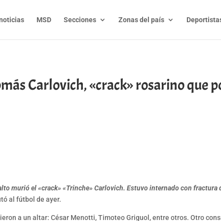
noticias
MSD
Secciones
Zonas del país
Deportista
más Carlovich, «crack» rosarino que po
t
l
py
nk
lto murió el «crack» «Trinche» Carlovich. Estuvo internado con fractura 
ó al fútbol de ayer.
ieron a un altar: César Menotti, Timoteo Griguol, entre otros. Otro con