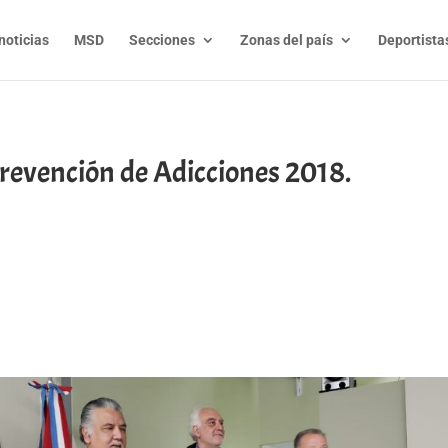
noticias
MSD
Secciones
Zonas del país
Deportista
evención de Adicciones 2018.
t
l
py
nk