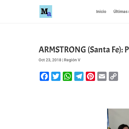
Inicio
Últimas 
ARMSTRONG (Santa Fe): Pr
Oct 23, 2018
|
Región V
Facebook
Twitter
WhatsApp
Telegram
Pinteres
Emai
Co
Li