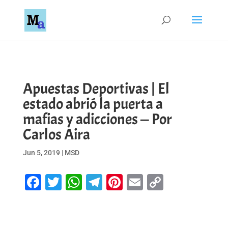
Apuestas Deportivas | El
estado abrió la puerta a
mafias y adicciones — Por
Carlos Aira
Jun 5, 2019
|
MSD
Facebook
Twitter
WhatsApp
Telegram
Pinterest
Email
Copy
Link