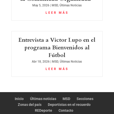
May 5, 2026
|
MSD
,
Últimas Noticias
LEER MÁS
Entrevista a Victor Lupo en el
programa Bienvenidos al
Fútbol
Abr 18, 2026
|
MSD
,
Últimas Noticias
LEER MÁS
Inicio
Últimas noticias
MSD
Secciones
Zonas del país
Deportistas en el recuerdo
REDeporte
Contacto