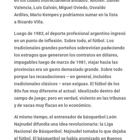
en los clubes
indirectamente afiliados
. Anoten:
Daniel
Valencia
,
Luis Galván
,
Miguel
Oviedo
,
Osvaldo
Ardiles
,
Mario Kempes
y podríamos sumar en la lista
a
Ricardo Villa.
Luego de 1983, el deporte profesional argentino ingresó
en un
punto de inflexión
. Sobre todo, el fútbol. Los
tradicionales grandes porteños sobrevivían padeciendo
los estragos que generaron los contratos en dólares,
impagables luego de marzo de 1981, viajar hacia las
provincias era un gasto demasiado grande. Sobre todo
porque las recaudaciones – en general, incluídos
tradicionales clásicos – eran exiguas. El fútbol de los
80s fue muy diferente al actual. Idealizado dentro del
campo de juego; pero en verdad, violento en las tribunas
y de vacas muy flacas en lo económico.
Al mismo tiempo, el entrenador de básquetbol León
Najnudel difundía una
idea revolucionaria
: la Liga
Nacional de Básquetbol.
Najnudel tomaba lo que dejaba
el fútbol
. El básquetbol se había atomizado en Buenos