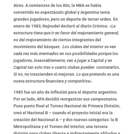
Aires. A comienzos de los 80s, la NBA se había
convertido en espectáculo global y Argentina tenía
grandes jugadores, pero un deporte de tercer orden. En
enero de 1983, Najnudel declaró al diario Crónica:
«La
estructura tiene que ir en favor del mejoramiento general,
no del mejoramiento de
ciertos integrantes del
movimiento del básquet
. Los clubes del interior se ven
cada vez más mermados en sus posibilidades porque los
jugadores, inexorablemente, van a jugar a Capital y en
Capital tan solo tres o cuatro clubes pueden contratarlos.
Si no,
no trascienden ni mejoran
. Lo que pretendo es una
nueva estructura financiera y competitiva».
1985 fue un año de inflexión para el deporte argentino
.
Por un lado, AFA decidió reorganizar sus campeonatos.
Puso punto final al Torneo Nacional de Primera División,
creó el Nacional B – cuando el proyecto inicial era la
creación del Nacional A – y dos nuevas categorías: la B
Metropolitana y el Torneo del Interior, una tercera
división para clubes directa e indirectamente afiliados a