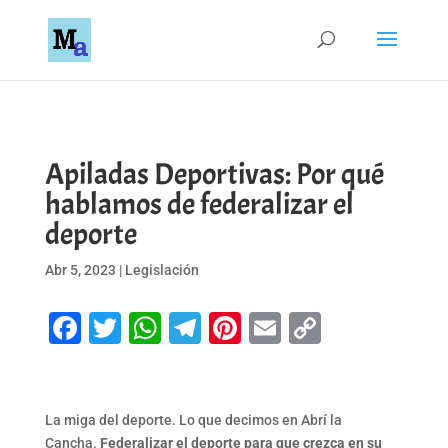
Apiladas Deportivas: Por qué
hablamos de federalizar el
deporte
Abr 5, 2023
|
Legislación
Facebook
Twitter
WhatsApp
Telegram
Pinterest
Email
Copy
Link
La miga del deporte. Lo que decimos en Abrí la
Cancha.
Federalizar el deporte para que crezca en su