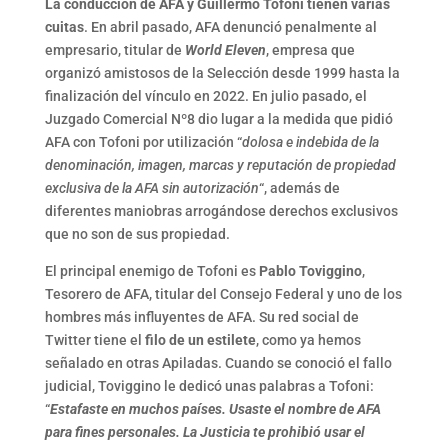
La conducción de AFA y Guillermo Tofoni tienen varias
cuitas
. En abril pasado, AFA denunció penalmente al
empresario, titular de
World Eleven
, empresa que
organizó amistosos de la Selección desde 1999 hasta la
finalización del vínculo en 2022. En julio pasado, el
Juzgado Comercial Nº8 dio lugar a la medida que pidió
AFA con Tofoni por utilización “
dolosa e indebida de la
denominación, imagen, marcas y reputación de propiedad
exclusiva de la AFA sin autorización
“, además de
diferentes maniobras arrogándose derechos exclusivos
que no son de sus propiedad.
El principal enemigo de Tofoni es
Pablo Toviggino
,
Tesorero de AFA, titular del Consejo Federal y uno de los
hombres más influyentes de AFA. Su red social de
Twitter tiene el
filo de un estilete
, como ya hemos
señalado en otras Apiladas. Cuando se conoció el fallo
judicial, Toviggino le dedicó unas palabras a Tofoni:
“
Estafaste en muchos países. Usaste el nombre de AFA
para fines personales. La Justicia te prohibió usar el