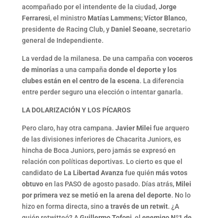
acompañado por el intendente de la ciudad,
Jorge
Ferraresi
, el ministro
Matías Lammens
;
Víctor Blanco
,
presidente de Racing Club, y
Daniel Seoane
, secretario
general de Independiente.
La verdad de la milanesa. De una campaña con
voceros
de minorías
a una campaña
donde el deporte y los
clubes están en el centro de la escena
. La diferencia
entre perder seguro una elección o intentar ganarla.
LA DOLARIZACIÓN Y LOS PÍCAROS
Pero claro, hay otra campana.
Javier Milei
fue arquero
de las divisiones inferiores de Chacarita Juniors, es
hincha de Boca Juniors, pero jamás se expresó en
relación con políticas deportivas. Lo cierto es que el
candidato de
La Libertad Avanza
fue quién
más votos
obtuvo
en las PASO de agosto pasado. Días atrás,
Milei
por primera vez se metió en la arena del deporte
. No lo
hizo en forma directa, sino
a través de un retwit
. ¿A
quién retwitteó? A
Guillermo Tofoni
, el
enemigo Nº1 de