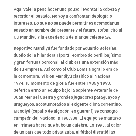
Aquí vale la pena hacer una pausa, levantar la cabeza y
recordar el pasado. No voy a confrontar ideología o
intereses. Lo que no se puede permitir es
acomodar un
pasado en nombre del presente y el futuro
. Tofoni citó al
CD Mandiyú y la experiencia de Blanquiceleste SA.
Deportivo Mandiyú
fue fundado por
Eduardo Seferían
,
dueño de la hilandera Tipoití. Hombre de perfil bajísimo
y gran fortuna personal.
El club era una extensión más
de su empresa
. Así como el Club Loma Negra lo era de
la cementera. Si bien Mandiyú clasificó al Nacional
1974, su momento de gloria fue entre 1986 y 1993.
Seferían armó un equipo bajo la sapiente veteranía de
Juan Manuel Guerra y grandes jugadores paraguayos y
uruguayos, acostumbrados al exigente clima correntino.
Mandiyú (capullo de algodón, en guaraní) se consagró
campeón del Nacional B 1987/88. El equipo se mantuvo
en Primera hasta que hubo un quiebre. En 1993, al calor
de un país que todo privatizaba,
el fútbol discutió las