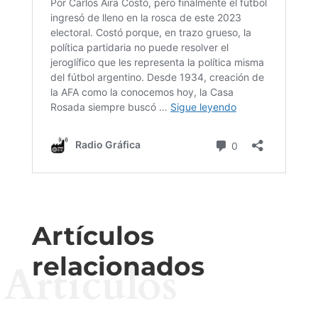
Artículos
relacionados
Artículos