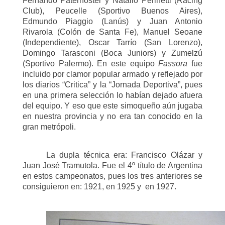
Fernando Paternoster y Natalio Perinetti (Racing
Club), Peucelle (Sportivo Buenos Aires),
Edmundo Piaggio (Lanús) y Juan Antonio
Rivarola (Colón de Santa Fe), Manuel Seoane
(Independiente), Oscar Tarrío (San Lorenzo),
Domingo Tarasconi (Boca Juniors) y Zumelzú
(Sportivo Palermo). En este equipo
Fassora
fue
incluido por clamor popular armado y reflejado por
los diarios “Critica” y la “Jornada Deportiva”, pues
en una primera selección lo habían dejado afuera
del equipo. Y eso que este simoqueño aún jugaba
en nuestra provincia y no era tan conocido en la
gran metrópoli.
La dupla técnica era: Francisco Olázar y
Juan José Tramutola. Fue el 4º título de Argentina
en estos campeonatos, pues los tres anteriores se
consiguieron en: 1921, en 1925 y en 1927.