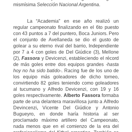
mismísima
Selección Nacional Argentina
.
La “Academia” en ese año realizó un
regular campeonato finalizando en el 6to puesto
con 43 puntos a 7 del puntero, Boca Juniors. Pero
el conjunto de Avellaneda se dio el gusto de
golear a su eterno rival del barrio, Independiente
por 7 a 4 con goles de Del Giúdice (3), Mellone
(2),
Fassora
y Devicenzi, estableciendo el récord
de más goles entre dos equipos grandes
-hasta
hoy no ha sido batido-
. Racing fue de los uno de
los equipo más goleadores de dicho torneo,
convirtiendo 82 goles teniendo como goleadores
al tucumano y Alfredo Devicenzi, con 19 y 16
goles respectivamente.
Alberto Fassora
formaba
parte de una delantera maravillosa junto a
Alfredo
Devincenzi
,
Vicente Del Giúdice
y
Antonio
Bugueyro
, en donde haría historia al ser
proclamado máximo artillero del Campeonato,
nada menos que en el comienzo de la era del