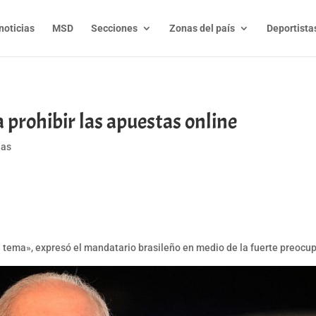
noticias
MSD
Secciones
Zonas del país
Deportista
 prohibir las apuestas online
ias
t
l
py
nk
 tema», expresó el mandatario brasileño en medio de la fuerte preocup