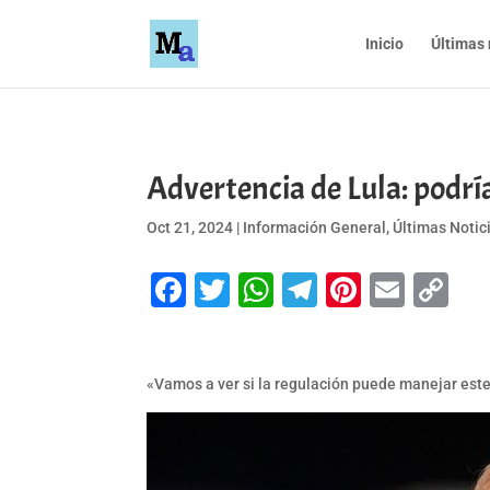
Inicio
Últimas 
Advertencia de Lula: podría
Oct 21, 2024
|
Información General
,
Últimas Notic
Facebook
Twitter
WhatsApp
Telegram
Pinteres
Emai
Co
Li
«Vamos a ver si la regulación puede manejar este