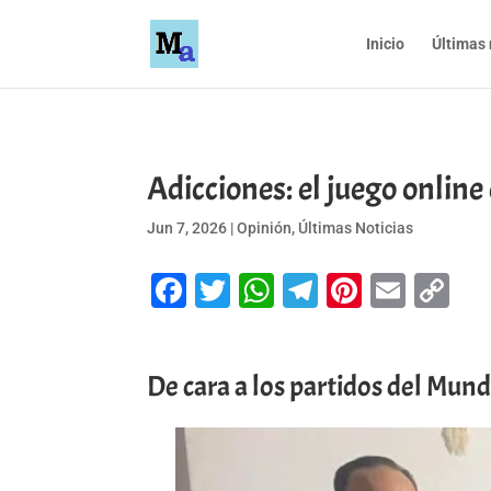
Inicio
Últimas 
Adicciones: el juego online
Jun 7, 2026
|
Opinión
,
Últimas Noticias
Facebook
Twitter
WhatsApp
Telegram
Pinteres
Emai
Co
Li
De cara a los partidos del Mun