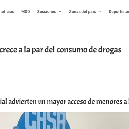
noticias
MSD
Secciones
Zonas del país
Deportista
 crece a la par del consumo de drogas
t
l
py
nk
dial advierten un mayor acceso de menores a 