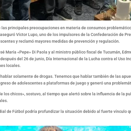
 las principales preocupaciones en materia de consumos problemáticos
o aseguró Víctor Lupo, uno de los impulsores de la Confederación de Pr
escentes y reclamó mayores medidas de prevención y regulación.
José María «Pepe» Di Paola y al ministro público fiscal de Tucumán, E
después del 26 de junio, Día Internacional de la Lucha contra el Uso Inde
nes locales.
ablar solamente de drogas. Tenemos que hablar también de las apuesta
 ingreso de adolescentes a plataformas de juego y generó una problemát
e los chicos», sostuvo, al tiempo que alertó sobre la influencia de la 
ales.
al de Fútbol podría profundizar la situación debido al fuerte vínculo q