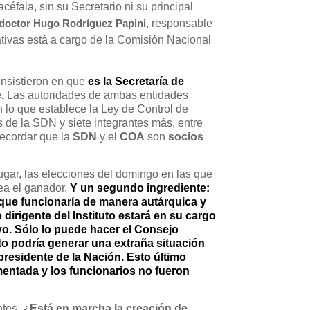
éfala, sin su Secretario ni su principal
doctor Hugo Rodríguez Papini
, responsable
tivas está a cargo de la Comisión Nacional
insistieron en que
es la Secretaría de
.
Las autoridades de ambas entidades
n lo que establece la Ley de Control de
 de la SDN y siete integrantes más, entre
recordar que la
SDN
y el
COA
son
socios
gar, las elecciones del domingo en las que
sea el ganador.
Y un segundo ingrediente:
e que funcionaría de manera autárquica y
dirigente del Instituto estará en su cargo
vo. Sólo lo puede hacer el Consejo
to podría generar una extraña situación
 presidente de la Nación. Esto último
entada y los funcionarios no fueron
ntes.
¿Está en marcha la creación de