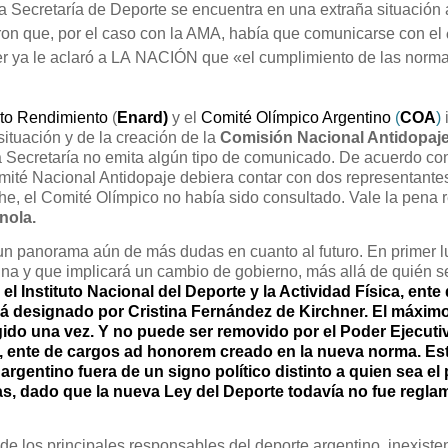
 Secretaría de Deporte se encuentra en una extraña situación ac
on que, por el caso con la AMA, había que comunicarse con el
r ya le aclaró a LA
NACIÓN
que «el cumplimiento de las norma
lto Rendimiento
(
Enard)
y el
Comité Olímpico Argentino
(
COA
)
ituación y de la creación de la
Comisión Nacional Antidopaje
 la Secretaría no emita algún tipo de comunicado. De acuerdo co
ité Nacional Antidopaje debiera contar con dos representantes
e, el Comité Olímpico no había sido consultado. Vale la pena 
nola.
un panorama aún de más dudas en cuanto al futuro. En primer lu
tina y que implicará un cambio de gobierno, más allá de quién 
el Instituto Nacional del Deporte y la Actividad Física, ent
á designado por Cristina Fernández de Kirchner. El máximo 
gido una vez. Y no puede ser removido por el Poder Ejecuti
ca, ente de cargos ad honorem creado en la nueva norma. Es
argentino fuera de un signo político distinto a quien sea el
s, dado que la nueva Ley del Deporte todavía no fue reglam
e los principales responsables del deporte argentino, inexiste