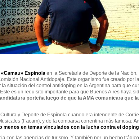
s «Camau» Espínola
en la Secretaría de Deporte de la Nación,
 Comisión Nacional Antidopaje. Este organismo fue creado por l
zar la situación del control antidoping en la Argentina para que 
. Este es un requisito importante para que Buenos Aires haya s
a candidatura porteña luego de que la AMA comunicara que 
Cultura y Deporte de Espínola cuando era intendente de Corrien
usicales (Facam), y de la comparsa correntina más famosa:
Ar
o menos en temas vinculados con la lucha contra el doping
ia con las agencias de turismo. Y también por un hecho trágico.