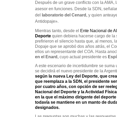
Después de un grave conflicto con la AMA, la
asesor en funciones. Desde la SDN, señalar
del
laboratorio del Cenard,
y quien anteaye
Antidopaje».
Mientras tanto, desde el
Ente Nacional de A
Deporte
quien debiera hacerse cargo de la s
prefirieron el silencio hasta que, al menos,
Dopaje que se aprobó dos años atrás, el Com
ellos un representante del COA. Hasta anoch
en el Enard,
cuyo actual presidente es
Espí
A este escenario de incertidumbre se suma 
se decidirá el nuevo presidente de la Argen
según la nueva Ley del Deporte, que crea 
que reemplaza a la SDN, el presidente ser
por cuatro años, con opción de ser reele
Nacional del Deporte y la Actividad Físi
en la que el máximo dirigente del deporte 
todavía se mantiene en un manto de duda
designados.
Las preguntas son muchas y las respuestas d