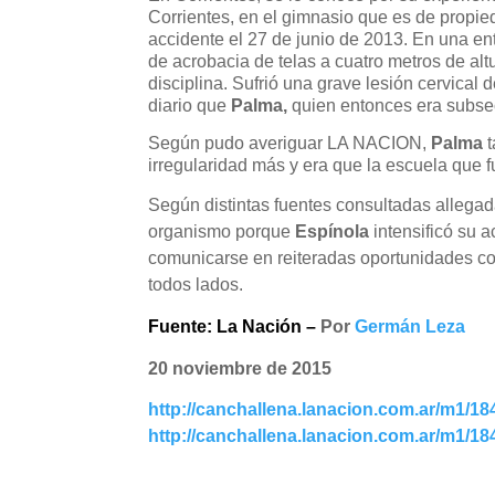
Corrientes, en el gimnasio que es de propi
accidente el 27 de junio de 2013. En una ent
de acrobacia de telas a cuatro metros de alt
disciplina. Sufrió una grave lesión cervical
diario que
Palma,
quien entonces era subsecr
Según pudo averiguar LA NACION,
Palma
irregularidad más y era que la escuela que f
Según distintas fuentes consultadas allegad
organismo porque
Espínola
intensificó su 
comunicarse en reiteradas oportunidades c
todos lados.
Fuente:
La Nación –
Por
Germán Leza
20 noviembre de 2015
http://canchallena.lanacion.com.ar/m1/184
http://canchallena.lanacion.com.ar/m1/18