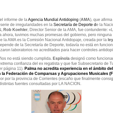
 el informe de la
Agencia Mundial Antidoping
(
AMA
), que afirm
serie de irregularidades en la
Secretaría de Deporte
d
e la Naci
N
, Rob Koehler
, Director Senior de la AMA, fue contundente: «
ta ahora, tuvimos muchas promesas del gobierno, pero ninguna
de la AMA es la Comisión Nacional Antidopaje, creada por la
le
pende de la Secretaría de Deporte, todavía no está en funcion
lizaron laboratorios no acreditados para hacer controles antidop
ños no está siendo cumplida.
Espínola
designó como funciona
extrema confianza del ex regatista y que fue Subsecretario de T
er página 11).
Palma no acredita experiencia en el ámbito del
en la Federación de Comparsas y Agrupaciones Musicales (
 por la provincia de Corrientes (escaño que finalmente consig
distintas fuentes consultadas por LA NACION.