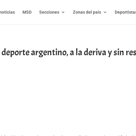
noticias
MSD
Secciones
Zonas del país
Deportista
 deporte argentino, a la deriva y sin re
t
l
py
nk