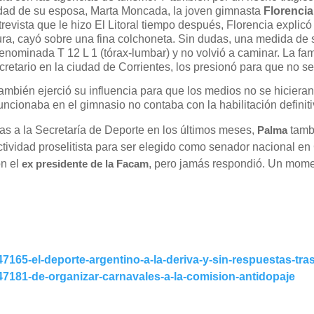
edad de su esposa, Marta Moncada, la joven gimnasta
Florenci
revista que le hizo El Litoral tiempo después, Florencia explicó
ura, cayó sobre una fina colchoneta. Sin dudas, una medida de s
 denominada T 12 L 1 (tórax-lumbar) y no volvió a caminar. La f
etario en la ciudad de Corrientes, los presionó para que no se
también ejerció su influencia para que los medios no se hicieran
uncionaba en el gimnasio no contaba con la habilitación definiti
as a la Secretaría de Deporte en los últimos meses,
Palma
tamb
actividad proselitista para ser elegido como senador nacional en
on el
ex presidente de la Facam
, pero jamás respondió. Un momen
7165-el-deporte-argentino-a-la-deriva-y-sin-respuestas-tra
47181-de-organizar-carnavales-a-la-comision-antidopaje