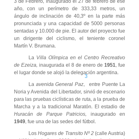
3 de Febrero, inaugurado el 27 de febrero de ese
año, con un perímetro de 333,33 metros, un
ángulo de inclinación de 40,3º en la parte más
pronunciada y una capacidad de 5000 personas
sentadas y 10.000 de pie. El autor del proyecto fue
un dirigente del ciclismo, el teniente coronel
Martín V. Brumana.
La
Villa Olímpica en el Centro Recreativo
de Ezeiza,
inaugurada el 8 de enero de
1951
, fue
el lugar donde se alojó la delegación argentina.
3
La
avenida General Paz
,
entre Puente La
Noria y Avenida del Libertador, sirvió de escenario
para las pruebas ciclísticas de ruta, a la prueba de
Marcha y a la tradicional Maratón. El estadio de
Huracán de Parque Patricios,
inaugurado en
1949
, fue una de las sedes del fútbol.
Los
Hogares de Transito Nº 2
(calle Austria)