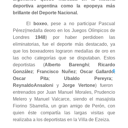
deportiva argentina como la epopeya más
brillante del Deporte Nacional.
El
boxeo
, pese a no participar Pascual
Pérez(medalla deoro en los Juegos Olímpicos de
Londres
1948
) por haber perdidoen las
eliminatorias, fue el deporte más destacado, ya
que los boxeadores lograron medallas de oro en
las ocho categorías que se disputaban. Estos
deportistas (
Alberto Barenghi
;
Ricardo
6
González
;
Francisco Nuñez
;
Oscar Gallardo
;
Oscar Pita
;
Ubaldo Pereyra;
Reynaldo
Ansaloni
y
Jorge Vertone
) fueron
entrenados por Juan Manuel Morales, Prudencio
Melero y Manuel Valcarce, siendo el masajista
Fiorino Sbarrella, un gran amigo de Perón, con
quien éste compartía las largas visitas que
realizaba a los deportistas en la Villa de Ezeiza.