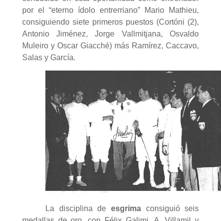
por el “eterno ídolo entrerriano” Mario Mathieu,
consiguiendo siete primeros puestos (Cortóni (2),
Antonio Jiménez, Jorge Vallmitjana, Osvaldo
Muleiro y Oscar Giacché) más Ramírez, Caccavo,
Salas y García.
La disciplina de
esgrima
consiguió seis
medallas de oro, con Félix Galimi, A. Villamil y