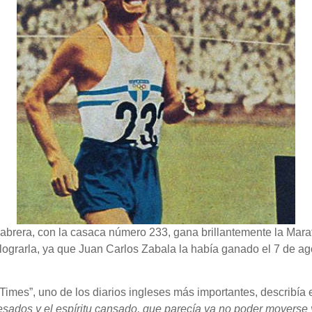
 Cabrera, con la casaca número 233, gana brillantemente la Mar
n lograrla, ya que Juan Carlos Zabala la había ganado el 7 de a
e Times”, uno de los diarios ingleses más importantes, describía
 pesados y el espíritu cansado, que parecía ya no poder moverse y