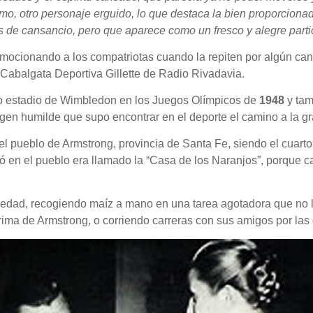
imo, otro personaje erguido, lo que destaca la bien proporciona
de cansancio, pero que aparece como un fresco y alegre partic
emocionando a los compatriotas cuando la repiten por algún can
a Cabalgata Deportiva Gillette de Radio Rivadavia.
ico estadio de Wimbledon en los Juegos Olímpicos de
1948
y tam
igen humilde que supo encontrar en el deporte el camino a la gr
 el pueblo de Armstrong, provincia de Santa Fe, siendo el cuart
 en el pueblo era llamado la “Casa de los Naranjos”, porque ca
.
 edad, recogiendo maíz a mano en una tarea agotadora que no le i
ima de Armstrong, o corriendo carreras con sus amigos por las c