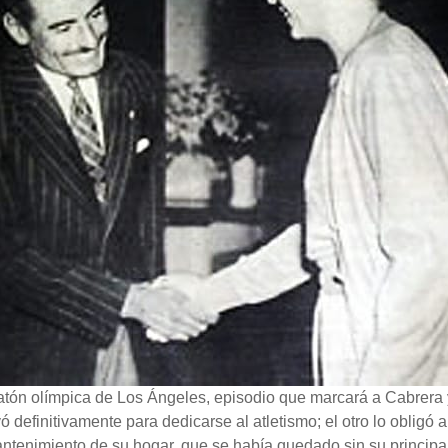
tón olímpica de Los Ángeles, episodio que marcará a Cabrera 
 definitivamente para dedicarse al atletismo; el otro lo obligó 
antenimiento de su hogar, que se había quedado sin su principa