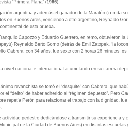
vista “Primera Plana” (
1966
).
gación argentina y además el ganador de la Maratón (corrida so
os en Buenos Aires, venciendo a otro argentino, Reynaldo Go
continental de esta prueba.
 Tranquilo Capozzo y Eduardo Guerrero, en remo, obtuvieron la ú
 Yapeyú) Reynaldo Berto Gorno (detrás de Emil Zatopek, “la lo
elfo Cabrera, con 34 años, fue sexto con 2 horas 26 minutos, e
a nivel nacional e internacional acumulando en su carrera depor
 ánimo revanchista se tomó el “desquite” con Cabrera, que habí
r el “delito” de haber adherido al “régimen depuesto”. Pero
Ca
re repetía Perón para relacionar el trabajo con la dignidad, fu
.
te actividad pedestre dedicándose a transmitir su experiencia y
unicipal de la Ciudad de Buenos Aires) en distintas escuelas y