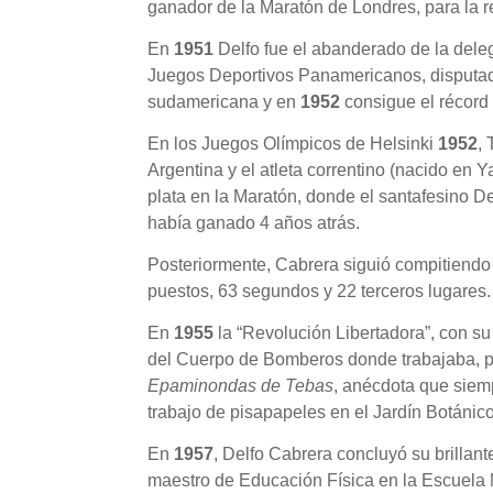
ganador de la Maratón de Londres, para la re
En
1951
Delfo fue el abanderado de la dele
Juegos Deportivos Panamericanos, disputad
sudamericana y en
1952
consigue el récord 
En los Juegos Olímpicos de Helsinki
1952
,
Argentina y el atleta correntino (nacido en
plata en la Maratón, donde el santafesino D
había ganado 4 años atrás.
Posteriormente, Cabrera siguió compitiendo 
puestos, 63 segundos y 22 terceros lugares.
En
1955
la “Revolución Libertadora”, con su
del Cuerpo de Bomberos donde trabajaba, po
Epaminondas de Tebas
, anécdota que siemp
trabajo de pisapapeles en el Jardín Botánico
En
1957
, Delfo Cabrera concluyó su brillan
maestro de Educación Física en la Escuela M