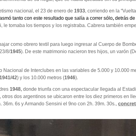
etismo nacional, el 23 de enero de
1933
, corriendo en la “Vuel
asmó tanto con este resultado que salía a correr sólo
,
detrás de 
, le tomaba los tiempos y los registraba. Cabrera también emp
bajar como obrero textil para luego ingresar al Cuerpo de Bomb
23/8/
1945
). De este matrimonio nacieron tres hijos, un varón (
 Nacional de Interclubes en las variables de 5.000 y 10.000 m
1941/42
) y los 10.000 metros (
1946
).
ndres
1948,
donde triunfa con una espectacular llegada al Estad
 otros dos argentinos se ubicaron entre los diez primeros en ll
h. 36m. 6s y Armando Sensini el 9no con 2h. 39m. 30s.,
concret