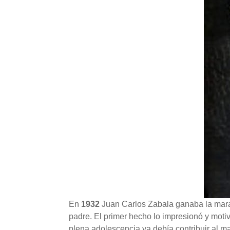
En
1932
Juan Carlos Zabala ganaba la mara
padre. El primer hecho lo impresionó y motivó
plena adolescencia ya debía contribuir al m