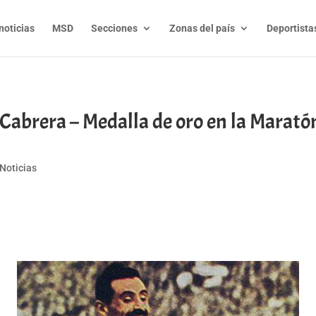
noticias
MSD
Secciones
Zonas del país
Deportista
 Cabrera – Medalla de oro en la Marató
Noticias
t
l
py
nk