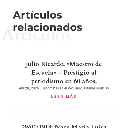
Artículos
relacionados
Artículos
Julio Ricardo. «Maestro de
Escuela» – Prestigió al
periodismo en 60 años.
Abr 28, 2026
|
Deportistas en el Recuerdo
,
Últimas Noticias
LEER MÁS
29/01/1918: Nace María Luisa