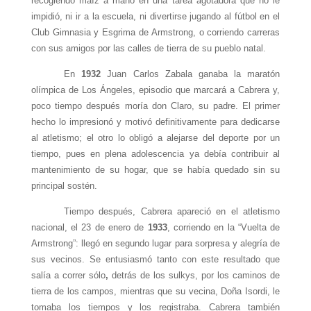
recogiendo maíz a mano en una tarea agotadora que no le
impidió, ni ir a la escuela, ni divertirse jugando al fútbol en el
Club Gimnasia y Esgrima de Armstrong, o corriendo carreras
con sus amigos por las calles de tierra de su pueblo natal.
En
1932
Juan Carlos Zabala ganaba la maratón
olímpica de Los Ángeles, episodio que marcará a Cabrera y,
poco tiempo después moría don Claro, su padre. El primer
hecho lo impresionó y motivó definitivamente para dedicarse
al atletismo; el otro lo obligó a alejarse del deporte por un
tiempo, pues en plena adolescencia ya debía contribuir al
mantenimiento de su hogar, que se había quedado sin su
principal sostén.
Tiempo después, Cabrera apareció en el atletismo
nacional, el 23 de enero de
1933
, corriendo en la “Vuelta de
Armstrong”: llegó en segundo lugar para sorpresa y alegría de
sus vecinos. Se entusiasmó tanto con este resultado que
salía a correr sólo
,
detrás de los sulkys, por los caminos de
tierra de los campos, mientras que su vecina, Doña Isordi, le
tomaba los tiempos y los registraba. Cabrera también