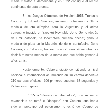
media maratón sudamericana y en
1952
consigue el récord
continental de esta prueba.
En los Juegos Olímpicos de Helsinki
1952
, Tranquilo
Capozzo y Eduardo Guerrero, en remo, obtuvieron la última
medalla de oro olímpica para la Argentina y el atleta
correntino (nacido en Yapeyú) Reynaldo Berto Gorno (detrás
de Emil Zatopek, “la locomotora humana checa”) ganó la
medalla de plata en la Maratón, donde el santafesino Delfo
Cabrera, con 34 años, fue sexto con 2 horas 26 minutos, es
decir 8 minutos menos de la marca con que había ganado 4
años atrás.
Posteriormente, Cabrera siguió compitiendo a nivel
nacional e internacional acumulando en su carrera deportiva
210 carreras oficiales, 106 primeros puestos, 63 segundos y
22 terceros lugares.
En
1955
la “Revolución Libertadora”, con su ánimo
revanchista se tomó el “desquite” con Cabrera, que había
sido un prototipo del peronismo, lo echó del Cuerpo de