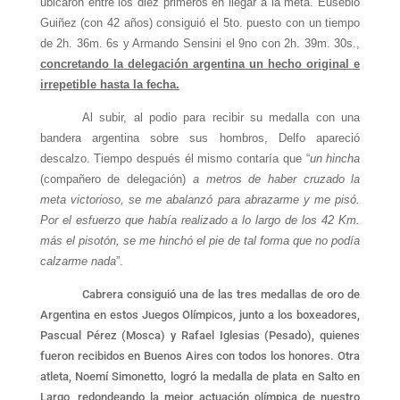
ubicaron entre los diez primeros en llegar a la meta. Eusebio
Guiñez (con 42 años) consiguió el 5to. puesto con un tiempo
de 2h. 36m. 6s y Armando Sensini el 9no con 2h. 39m. 30s.,
concretando la delegación argentina un hecho original e
irrepetible hasta la fecha.
Al subir, al podio para recibir su medalla con una
bandera argentina sobre sus hombros, Delfo apareció
descalzo. Tiempo después él mismo contaría que “
un hincha
(compañero de delegación)
a
metros de haber cruzado la
meta victorioso, se me abalanzó para abrazarme y me pisó.
Por el esfuerzo que había realizado a lo largo de los 42 Km.
más el pisotón, se me hinchó el pie de tal forma que no podía
calzarme nada
”.
Cabrera consiguió una de las tres medallas de oro de
Argentina en estos Juegos Olímpicos, junto a los boxeadores,
Pascual Pérez (Mosca) y Rafael Iglesias (Pesado), quienes
fueron recibidos en Buenos Aires con todos los honores. Otra
atleta, Noemí Simonetto, logró la medalla de plata en Salto en
Largo, redondeando la mejor actuación olímpica de nuestro