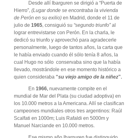
Desde allí Ibarguren se dirigió a “Puerta de
Hierro”,
(Lugar donde se encontraba la vivienda
de Perón en su exilio)
en Madrid, donde el 11 de
julio de
1965
, consiguió su
“segundo triunfo”
al
lograr entrevistarse con Perón. En la charla, le
dedicó su triunfo y aprovechó para agradecerle
personalmente, luego de tantos años, la carta que
le había enviado cuando él sólo tenía 8 años, la
cual Hugo no sólo conservaba sino que la había
llevado, mostrándole en ese momento histórico a
quien consideraba
“
su viejo amigo de la niñez
”.
En
1966,
nuevamente compite en el
mundial de Mar del Plata (su ciudad adoptiva) en
los 10.000 metros a la Americana. Allí se clasifican
campeones mundiales otros tres argentinos: Raúl
Scalfati en 1000m; Luis Rafaldi en 5000m y
Manuel Narciande en 10.000 metros.
Ese mismo año Ibarguren fue distinguido