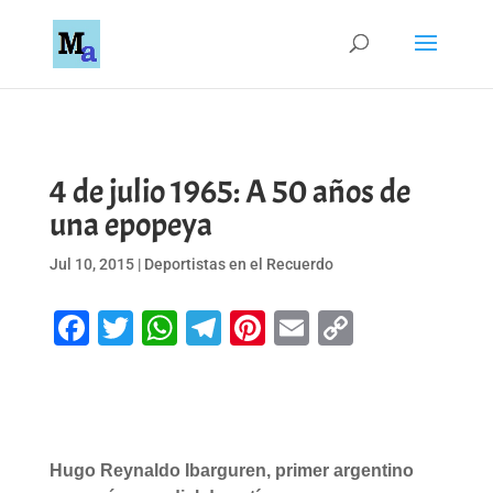
4 de julio 1965: A 50 años de
una epopeya
Jul 10, 2015
|
Deportistas en el Recuerdo
Facebook
Twitter
WhatsApp
Telegram
Pinterest
Email
Copy
Link
Hugo Reynaldo Ibarguren, primer argentino