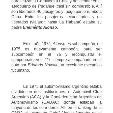
para cruzar la Cordillera a Chile y descender en el
aeropuerto de Pudahuel casi sin combustible. Allí
son liberados 46 pasajeros y luego partió rumbo a
Cuba. Entre los pasajeros secuestrados y no
liberados (viajaron hasta La Habana) estaba su
padre
Enemérito Alonso
.
En el año 1974,
Alonso
es subcampeón, en
1975 es nuevamente campeón, para ser
subcampeón en el ’76 y reconquistar el
campeonato en el ’77, siempre acompañado en el
auto por
Eduardo Nowak
, un excelente mecánico
tucumano.
En 1975 el automovilismo argentino estaba
dividido en dos instituciones: el Automóvil Club
Argentino (ACA) y la Confederación Argentina de
Automovilismo (CADAC) donde estaban la
mayoría de los corredores. Allí en el ranking de la
CADA el tucumano
“Lelo” Alonso
figuraba en el