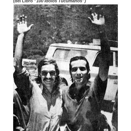
(del Libro
“100 Ídolos Tucumanos”)