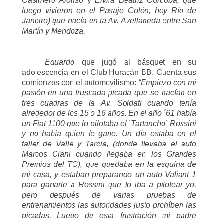
Casimero Alonso
y
Elvira Beatriz Córdoba, que
luego vivieron en el Pasaje Colón, hoy Río de
Janeiro) que nacía en la Av. Avellaneda entre San
Martín y Mendoza.
Eduardo
que jugó al básquet en su
adolescencia en el Club Huracán BB. Cuenta sus
comienzos con el automovilismo:
“Empiezo con mi
pasión en una frustrada picada que se hacían en
tres cuadras de la Av. Soldati cuando tenía
alrededor de los 15 o 16 años. En el año ´61 había
un Fiat 1100 que lo pilotaba el ´Tartancho´ Rossini
y no había quien le gane. Un día estaba en el
taller de Valle y Tarcia, (donde llevaba el auto
Marcos Ciani cuando llegaba en los Grandes
Premios del TC), que quedaba en la esquina de
mi casa, y estaban preparando un auto Valiant 1
para ganarle a Rossini que lo iba a pilotear yo,
pero después de varias pruebas de
entrenamientos las autoridades justo prohíben las
picadas. Luego de esta frustración mi padre