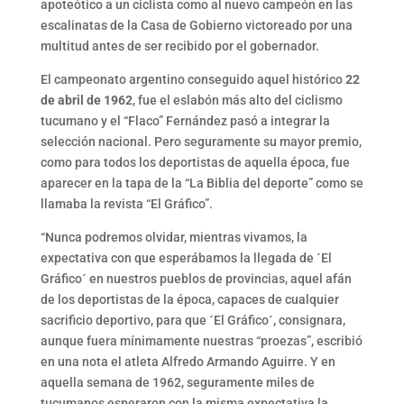
apoteótico a un ciclista como al nuevo campeón en las
escalinatas de la Casa de Gobierno victoreado por una
multitud antes de ser recibido por el gobernador.
El campeonato argentino conseguido aquel histórico
22
de abril de 1962
, fue el eslabón más alto del ciclismo
tucumano y el “Flaco” Fernández pasó a integrar la
selección nacional. Pero seguramente su mayor premio,
como para todos los deportistas de aquella época, fue
aparecer en la tapa de la “La Biblia del deporte” como se
llamaba la revista “El Gráfico”.
“Nunca podremos olvidar, mientras vivamos, la
expectativa con que esperábamos la llegada de ´El
Gráfico´ en nuestros pueblos de provincias, aquel afán
de los deportistas de la época, capaces de cualquier
sacrificio deportivo, para que ´El Gráfico´, consignara,
aunque fuera mínimamente nuestras “proezas”, escribió
en una nota el atleta Alfredo Armando Aguirre. Y en
aquella semana de 1962, seguramente miles de
tucumanos esperaron con la misma expectativa la