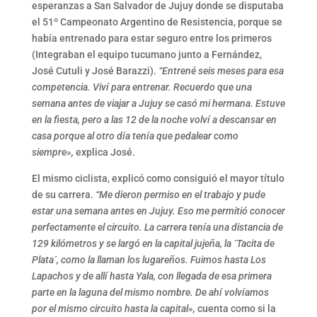
esperanzas a San Salvador de Jujuy donde se disputaba
el 51º Campeonato Argentino de Resistencia, porque se
había entrenado para estar seguro entre los primeros
(Integraban el equipo tucumano junto a Fernández,
José Cutuli y José Barazzi).
“Entrené seis meses para esa
competencia. Viví para entrenar. Recuerdo que una
semana antes de viajar a Jujuy se casó mi hermana. Estuve
en la fiesta, pero a las 12 de la noche volví a descansar en
casa porque al otro día tenía que pedalear como
siempre»,
explica José.
El mismo ciclista, explicó como consiguió el mayor título
de su carrera.
“Me dieron permiso en el trabajo y pude
estar una semana antes en Jujuy. Eso me permitió conocer
perfectamente el circuito. La carrera tenía una distancia de
129 kilómetros y se largó en la capital jujeña, la ´Tacita de
Plata´, como la llaman los lugareños. Fuimos hasta Los
Lapachos y de allí hasta Yala, con llegada de esa primera
parte en la laguna del mismo nombre. De ahí
volvíamos
por el mismo circuito hasta la capital»,
cuenta como si la