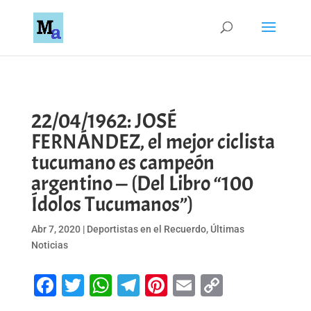
22/04/1962: JOSÉ
FERNÁNDEZ, el mejor ciclista
tucumano es campeón
argentino — (Del Libro “100
Ídolos Tucumanos”)
Abr 7, 2020
|
Deportistas en el Recuerdo
,
Últimas
Noticias
Facebook
Twitter
WhatsApp
Telegram
Pinterest
Email
Copy
Link